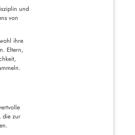
isziplin und
ens von
owohl ihre
. Eltern,
chkeit,
sammeln.
wertvolle
, die zur
en.