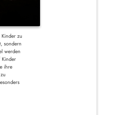
r Kinder zu
ät, sondern
kel werden
f Kinder
e ihre
 zu
besonders