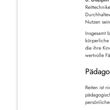
Reittechnik
Durchhalte
Nutzen sein
Insgesamt bi
körperliche
die ihre Ki
wertvolle F
Pädagog
Reiten ist n
pädagogisch
persönliche