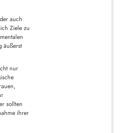
nder auch
ich Ziele zu
 mentalen
g äußerst
cht nur
gische
trauen,
ur
r sollten
nahme ihrer