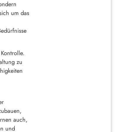
sondern
sich um das
Bedürfnisse
Kontrolle.
altung zu
higkeiten
er
fzubauen,
ernen auch,
en und