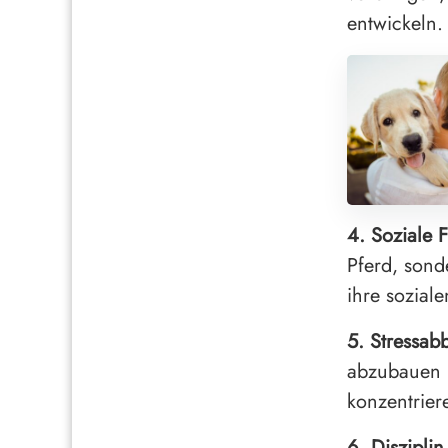
entwickeln.
4. Soziale 
Pferd, sond
ihre sozial
5. Stressab
abzubauen u
konzentrier
6. Diszipli