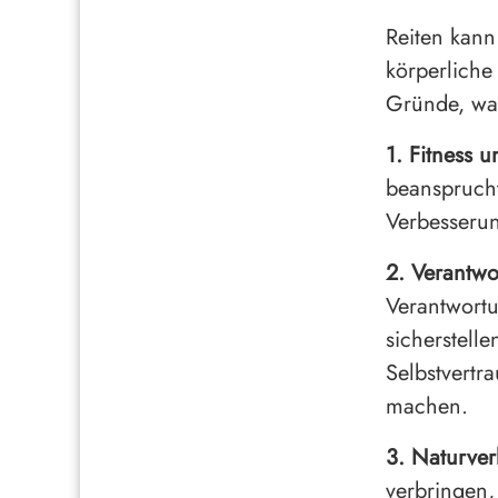
Reiten kann
körperliche 
Gründe, waru
1. Fitness 
beansprucht
Verbesserun
2. Verantwo
Verantwort
sicherstelle
Selbstvertr
machen.
3. Naturver
verbringen,