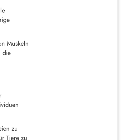
le
nige
von Muskeln
 die
r
ividuen
eien zu
ür Tiere zu