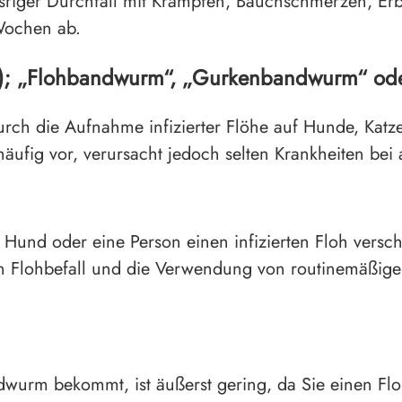
riger Durchfall mit Krämpfen, Bauchschmerzen, Er
 Wochen ab.
); „Flohbandwurm“, „Gurkenbandwurm“ od
durch die Aufnahme infizierter Flöhe auf Hunde, Ka
häufig vor, verursacht jedoch selten Krankheiten be
Hund oder eine Person einen infizierten Floh versch
n Flohbefall und die Verwendung von routinemäßigen
ndwurm bekommt, ist äußerst gering, da Sie einen F