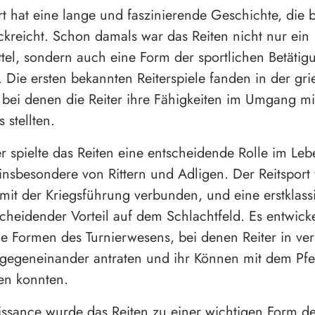
rt hat eine lange und faszinierende Geschichte, die b
ckreicht. Schon damals war das Reiten nicht nur ein
ttel, sondern auch eine Form der sportlichen Betäti
 Die ersten bekannten Reiterspiele fanden in der gr
t, bei denen die Reiter ihre Fähigkeiten im Umgang mi
 stellten.
er spielte das Reiten eine entscheidende Rolle im Leb
nsbesondere von Rittern und Adligen. Der Reitsport
mit der Kriegsführung verbunden, und eine erstklassi
tscheidender Vorteil auf dem Schlachtfeld. Es entwicke
e Formen des Turnierwesens, bei denen Reiter in ve
 gegeneinander antraten und ihr Können mit dem Pfe
len konnten.
issance wurde das Reiten zu einer wichtigen Form d