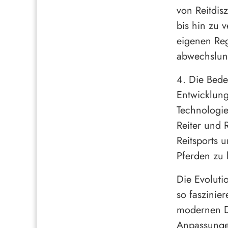
von Reitdis
bis hin zu 
eigenen Reg
abwechslun
4. Die Bede
Entwicklung
Technologie
Reiter und 
Reitsports 
Pferden zu
Die Evoluti
so faszinier
modernen D
Anpassungen