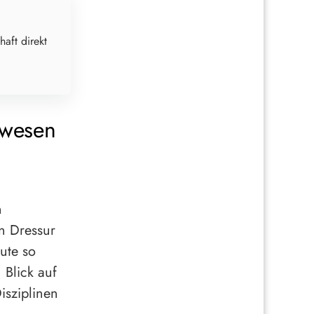
haft direkt
rwesen
n
n Dressur
eute so
 Blick auf
isziplinen