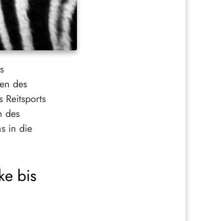
s
gen des
s Reitsports
n des
s in die
ke bis