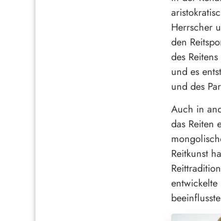
aristokrati
Herrscher u
den Reitspo
des Reitens
und es ents
und des Par
Auch in and
das Reiten 
mongolische
Reitkunst h
Reittraditi
entwickelte
beeinflusst