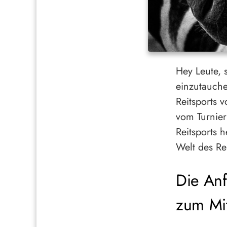
Hey Leute, s
einzutauche
Reitsports v
vom Turnier
Reitsports h
Welt des Re
Die Anf
zum Mit