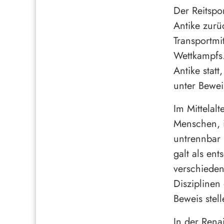
Der Reitspo
Antike zurü
Transportmi
Wettkampfs.
Antike stat
unter Beweis
Im Mittelalt
Menschen, i
untrennbar 
galt als en
verschieden
Disziplinen
Beweis stel
In der Rena