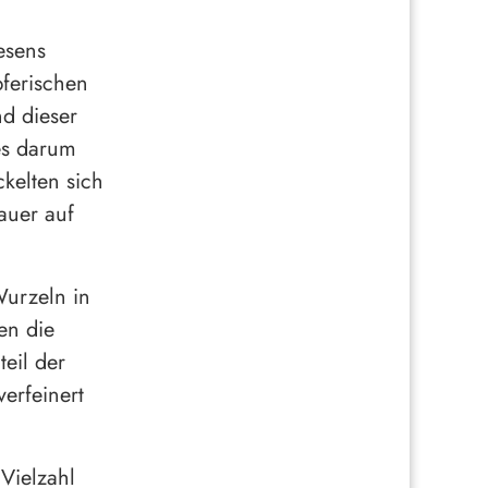
esens
pferischen
nd dieser
es darum
kelten sich
auer auf
Wurzeln in
en die
eil der
erfeinert
 Vielzahl