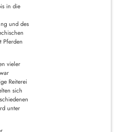
is in die
gung und des
iechischen
t Pferden
en vieler
 war
ge Reiterei
lten sich
rschiedenen
rd unter
er