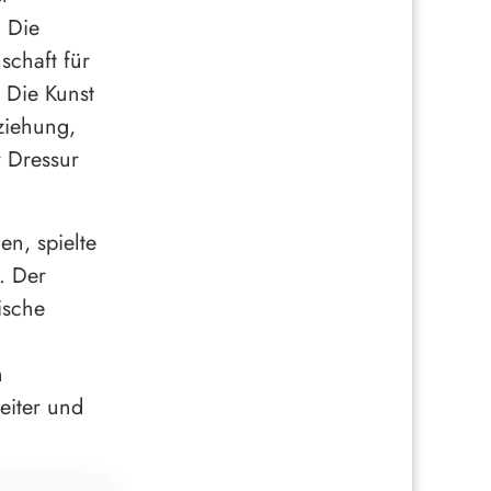
. Die
schaft für
 Die Kunst
ziehung,
r Dressur
n, spielte
. Der
ische
n
eiter und