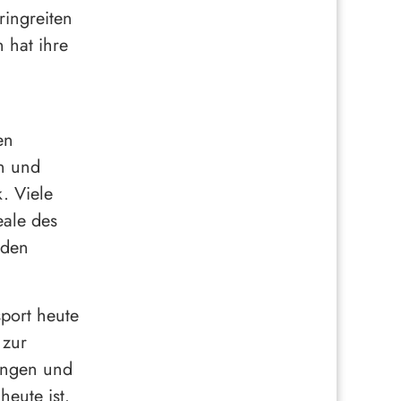
ringreiten
 hat ihre
en
en und
. Viele
eale des
 den
sport heute
 zur
ungen und
eute ist.