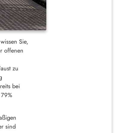
 wissen Sie,
er offenen
Faust zu
g
eits bei
n 79%
paßigen
r sind