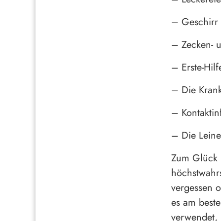
– Geschirr
– Zecken- u
– Erste-Hilf
– Die Krank
– Kontaktinf
– Die Leine
Zum Glück h
höchstwahr
vergessen o
es am beste
verwendet, 