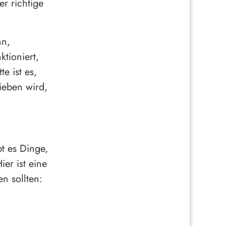
er richtige
nn,
tioniert,
e ist es,
ieben wird,
t es Dinge,
er ist eine
n sollten: