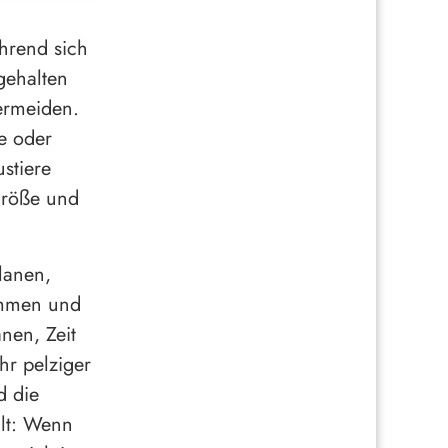
hrend sich
gehalten
ermeiden.
e oder
stiere
Größe und
lanen,
ommen und
nen, Zeit
hr pelziger
d die
ilt: Wenn