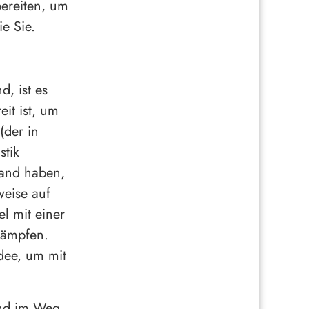
bereiten, um
e Sie.
, ist es
eit ist, um
(der in
stik
Hand haben,
eise auf
l mit einer
kämpfen.
Idee, um mit
und im Weg