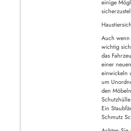
einige Mögl
sicherzuste
Haustiersi
Auch wenn d
wichtig sic
das Fahrzeu
einer neuen
einwickeln
um Unordnu
den Möbeln
Schutzhülle
Ein Staubfä
Schmutz Sch
Achten Sie 