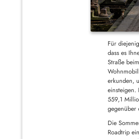
Für diejeni
dass es Ihn
Straße beim
Wohnmobilbe
erkunden, u
einsteigen.
559,1 Milli
gegenüber d
Die Sommers
Roadtrip ei