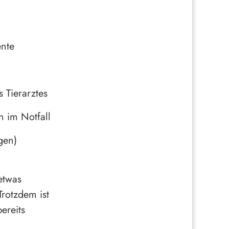
ente
 Tierarztes
n im Notfall
gen)
etwas
Trotzdem ist
ereits