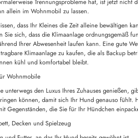
rmalerweise Trennungsprobleme hat, ist jetzt nicht d
ihn allein im Wohnmobil zu lassen.
ssen, dass Ihr Kleines die Zeit alleine bewältigen ka
n Sie sich, dass die Klimaanlage ordnungsgemäß funk
ährend Ihrer Abwesenheit laufen kann. Eine gute Wett
, tragbare Klimaanlage zu kaufen, die als Backup betr
innen kühl und komfortabel bleibt.
 für Wohnmobile
 unterwegs den Luxus Ihres Zuhauses genießen, gib
bringen können, damit sich Ihr Hund genauso fühlt. Hi
mit Gegenständen, die Sie für Ihr Hündchen einpacke
bett, Decken und Spielzeug
n und Futter, an das Ihr Hund bereits gewöhnt ist