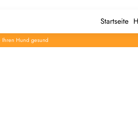
Startseite
H
e Ihren Hund gesund
e gesehen wird
iert, transparent buchbar und bereits
en lediglich Ihr Banner bereitstellen – die
gebuchten Zeitraum.