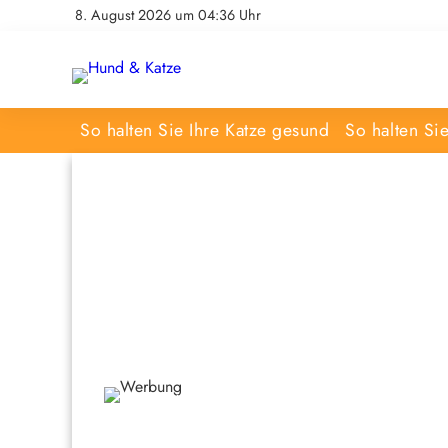
8. August 2026 um 04:36 Uhr
So halten Sie Ihre Katze gesund
So halten Si
Werbung, di
Unsere Werbeplätze sind klar struktur
technisch optimal integriert. Sie müss
Ausspielung erfolgt automatisch im 