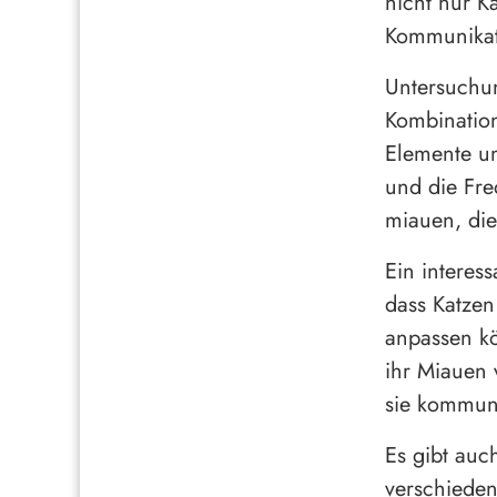
nicht nur K
Kommunikati
Untersuchun
Kombinatio
Elemente um
und die Fre
miauen, di
Ein interes
dass Katzen
anpassen kö
ihr Miauen 
sie kommuni
Es gibt auc
verschieden