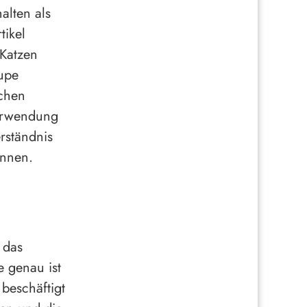
alten als
tikel
 Katzen
upe
chen
erwendung
rständnis
innen.
 das
e genau ist
beschäftigt