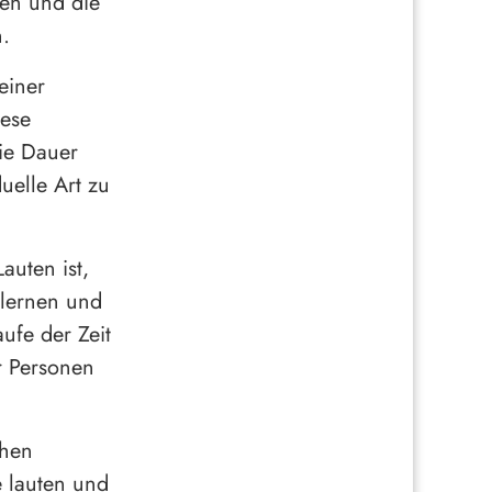
ten und die
.
einer
iese
die Dauer
uelle Art zu
auten ist,
rlernen und
ufe der Zeit
r Personen
chen
e lauten und