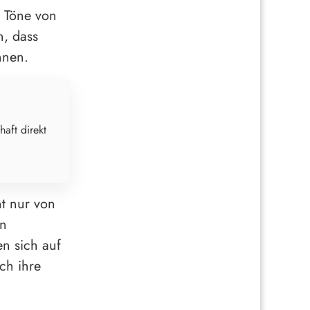
e Töne von
n, dass
nnen.
haft direkt
ht nur von
en
en sich auf
ch ihre