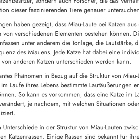
atzenbesitzer, sondern auch Forscher, die das Verhal
on dieser faszinierenden Tiere genauer untersuchen
gen haben gezeigt, dass Miau-Laute bei Katzen aus 
n von verschiedenen Elementen bestehen können. D
fassen unter anderem die Tonlage, die Lautstärke, 
quenz des Miauens. Jede Katze hat dabei eine individ
e von anderen Katzen unterschieden werden kann.
santes Phänomen in Bezug auf die Struktur von Miau-L
 im Laufe ihres Lebens bestimmte Lautäußerungen e
nnen. So kann es vorkommen, dass eine Katze im La
verändert, je nachdem, mit welchen Situationen ode
ziert.
h Unterschiede in der Struktur von Miau-Lauten zwis
en Katzenrassen. Einige Rassen sind bekannt für ihr