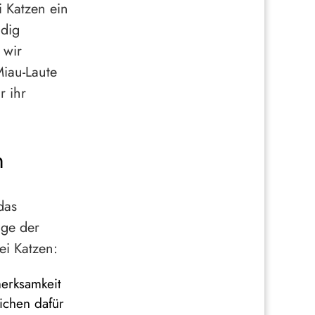
i Katzen ein
ndig
 wir
Miau-Laute
 ihr
n
das
ige der
ei Katzen:
erksamkeit
ichen dafür