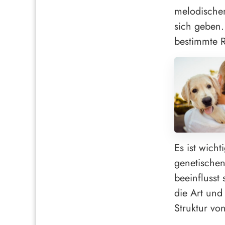
melodischen
sich geben.
bestimmte R
Es ist wich
genetischen
beeinflusst
die Art und
Struktur vo