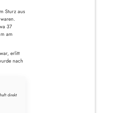
em Sturz aus
 waren.
twa 37
 um am
r, erlitt
 wurde nach
haft direkt