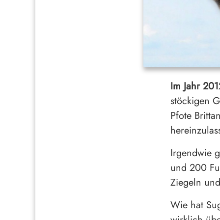
Im Jahr 201
stöckigen G
Pfote Britta
hereinzulas
Irgendwie g
und 200 Fuß
Ziegeln und
Wie hat Su
wirklich üb