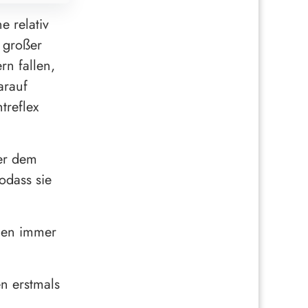
e relativ
 großer
rn fallen,
arauf
treflex
ter dem
odass sie
gen immer
en erstmals