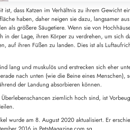
t ist, dass Katzen im Verhältnis zu ihrem Gewicht ein
läche haben, daher neigen sie dazu, langsamer aus
len als größere Säugetiere. Wenn sie von Hochhäuse
ch in der Lage, ihren Körper zu verdrehen, um sich d
n, auf ihren Füßen zu landen. Dies ist als Luftaufrich
sind lang und muskulös und erstrecken sich eher un
gerade nach unten (wie die Beine eines Menschen), s
ährend der Landung absorbieren können.
 Überlebenschancen ziemlich hoch sind, ist Vorbeu
eilen.
ikel wurde am 8. August 2020 aktualisiert. Er erschi
tember 2016 in PetsMagazine.com.sg.