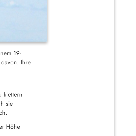
inem 19-
 davon. Ihre
 klettern
h sie
ch.
ßer Höhe