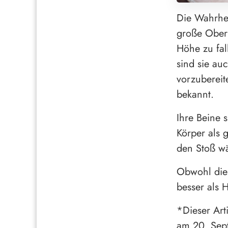
Die Wahrhei
große Oberf
Höhe zu fal
sind sie au
vorzubereite
bekannt.
Ihre Beine 
Körper als 
den Stoß w
Obwohl die
besser als H
*Dieser Art
am 20. Sep