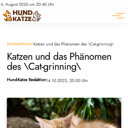
Pferde
Datenschutz
6. August 2026 um 20:40 Uhr
Impressum
Ratgeber
Startseite
Katzen
Katzen und das Phänomen des \Cat-grinning\
Katzen und das Phänomen
des \Cat-grinning\
Hund-Katze Redaktion
14.10.2023, 20:00 Uhr