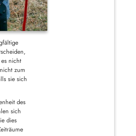
fältige
tscheiden,
 es nicht
 nicht zum
ls sie sich
enheit des
hlen sich
ie dies
Zeiträume