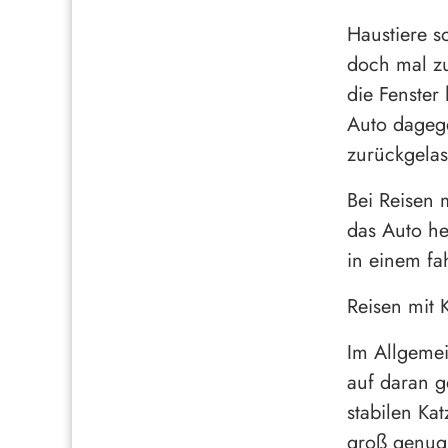
Haustiere s
doch mal zu
die Fenster
Auto dagege
zurückgela
Bei Reisen 
das Auto he
in einem fa
Reisen mit 
Im Allgemei
auf daran g
stabilen Ka
groß genug