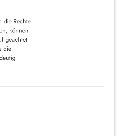
n die Rechte
nen, können
uf geachtet
e die
deutig