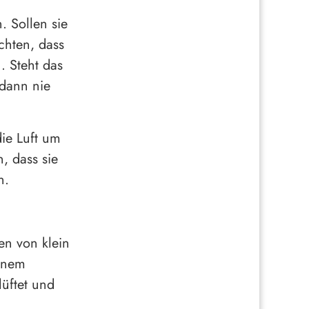
. Sollen sie
chten, dass
. Steht das
 dann nie
die Luft um
, dass sie
n.
en von klein
einem
lüftet und