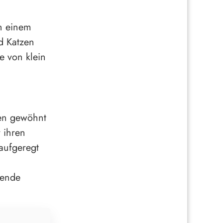
in einem
d Katzen
e von klein
ten gewöhnt
r ihren
aufgeregt
gende