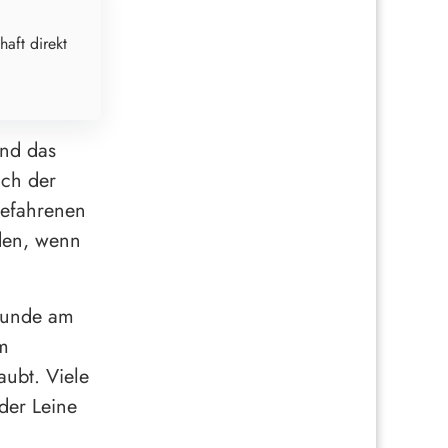
haft direkt
nd das
ich der
 befahrenen
den, wenn
 Hunde am
im
aubt. Viele
der Leine