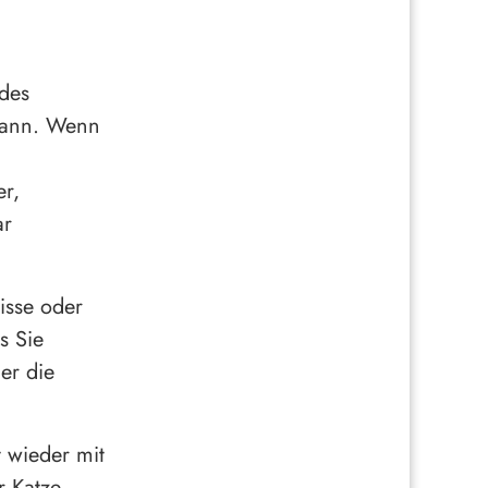
 des
kann. Wenn
r,
ar
isse oder
s Sie
der die
t wieder mit
r Katze