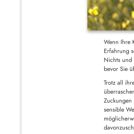
Wenn Ihre K
Erfahrung s
Nichts und 
bevor Sie ü
Trotz all i
überraschen
Zuckungen 
sensible We
möglicherwe
davonzusch