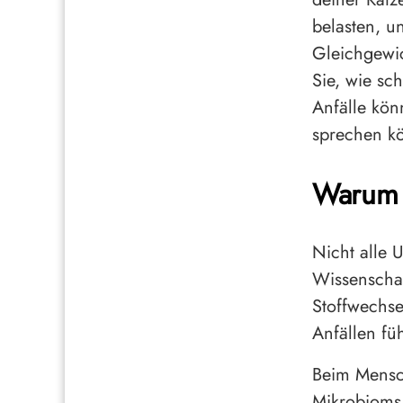
belasten, u
Gleichgewic
Sie, wie sc
Anfälle kön
sprechen k
Warum A
Nicht alle U
Wissenschaf
Stoffwechse
Anfällen fü
Beim Mensch
Mikrobiom