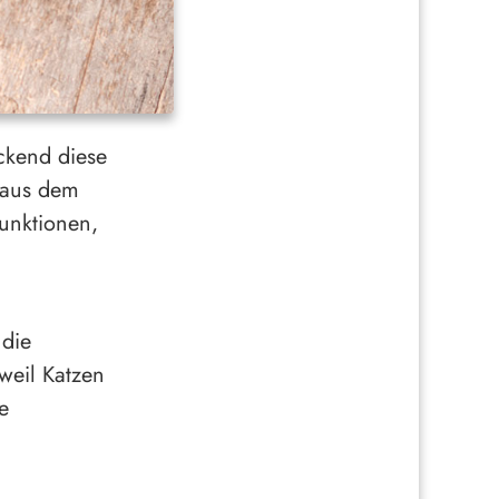
eckend diese
r aus dem
unktionen,
 die
weil Katzen
e