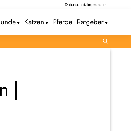
Datenschutz
Impressum
unde
Katzen
Pferde
Ratgeber
n |