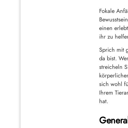
Fokale Anf
Bewusstsein
einen erleb
ihr zu helfe
Sprich mit 
da bist. We
streicheln 
körperliche
sich wohl fü
Ihrem Tiera
hat.
General