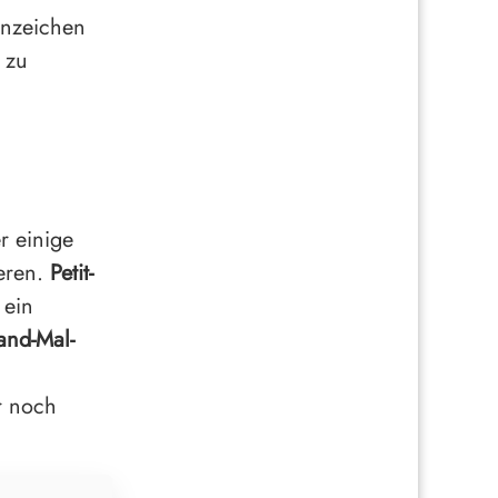
Anzeichen
 zu
r einige
ieren.
Petit-
 ein
and-Mal-
r noch