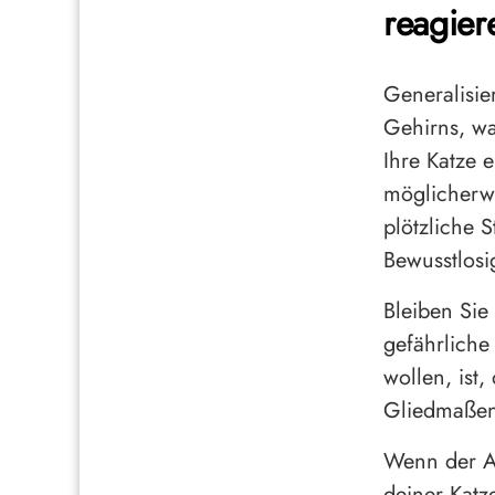
reagier
Generalisie
Gehirns, w
Ihre Katze e
möglicherwe
plötzliche 
Bewusstlosig
Bleiben Sie
gefährliche
wollen, ist,
Gliedmaßen
Wenn der An
deiner Katz