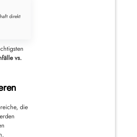
haft direkt
chtigsten
fälle vs.
eren
reiche, die
werden
en
n.