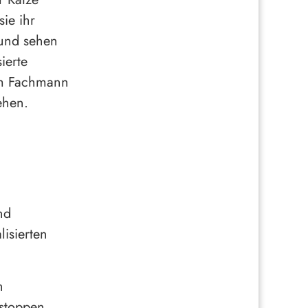
ie ihr
 und sehen
ierte
nem Fachmann
ehen.
nd
isierten
n
stoppen,