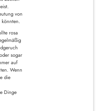
eist.
deutung von
 könnten.
llte rosa
regelmäßig
undgeruch
oder sogar
mmer auf
hten. Wenn
e die
ie Dinge