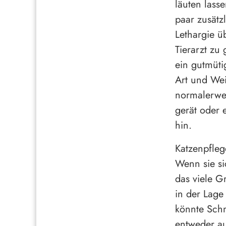
läuten lass
paar zusätz
Lethargie ü
Tierarzt zu
ein gutmüti
Art und Wei
normalerwe
gerät oder 
hin.
Katzenpfleg
Wenn sie si
das viele G
in der Lage
könnte Schm
entweder au