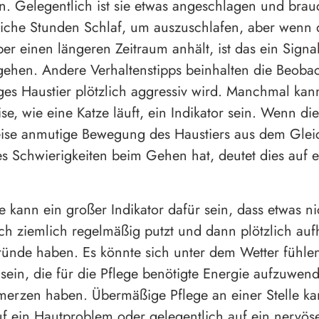
en. Gelegentlich ist sie etwas angeschlagen und brau
liche Stunden Schlaf, um auszuschlafen, aber wenn 
ber einen längeren Zeitraum anhält, ist das ein Signa
 gehen. Andere Verhaltenstipps beinhalten die Beoba
ges Haustier plötzlich aggressiv wird. Manchmal kan
se, wie eine Katze läuft, ein Indikator sein. Wenn die
ise anmutige Bewegung des Haustiers aus dem Glei
es Schwierigkeiten beim Gehen hat, deutet dies auf 
e kann ein großer Indikator dafür sein, dass etwas ni
ch ziemlich regelmäßig putzt und dann plötzlich auf
ründe haben. Es könnte sich unter dem Wetter fühle
 sein, die für die Pflege benötigte Energie aufzuwen
erzen haben. Übermäßige Pflege an einer Stelle k
f ein Hautproblem oder gelegentlich auf ein nervös