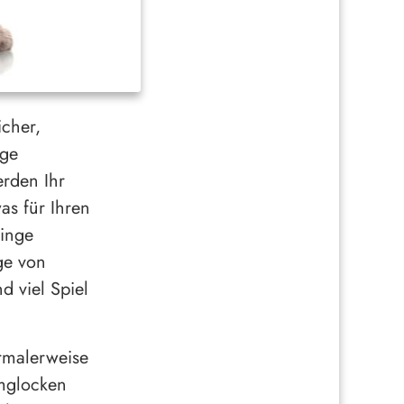
icher,
ige
erden Ihr
as für Ihren
Dinge
ge von
d viel Spiel
rmalerweise
rmglocken