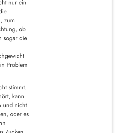
cht nur ein
die
l, zum
chtung, ob
n sogar die
chgewicht
ein Problem
cht stimmt.
hört, kann
n und nicht
den, oder es
ann
es Zucken