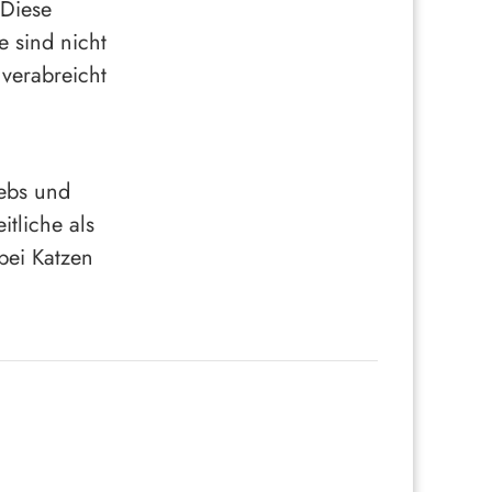
 Diese
e sind nicht
 verabreicht
rebs und
tliche als
bei Katzen