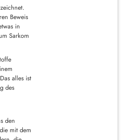
zeichnet.
ren Beweis
etwas in
 zum Sarkom
offe
einem
as alles ist
ng des
as den
 die mit dem
ern, die