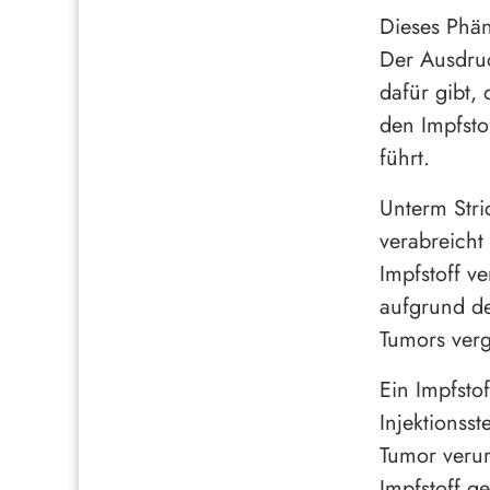
Dieses Phän
Der Ausdruc
dafür gibt,
den Impfsto
führt.
Unterm Stri
verabreicht
Impfstoff v
aufgrund de
Tumors verg
Ein Impfstof
Injektionsst
Tumor verur
Impfstoff g