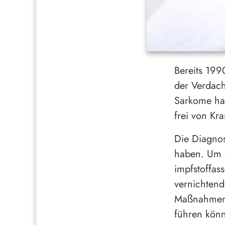
Bereits 199
der Verdach
Sarkome han
frei von Kr
Die Diagnos
haben. Um 
impfstoffas
vernichtend
Maßnahmen z
führen kön