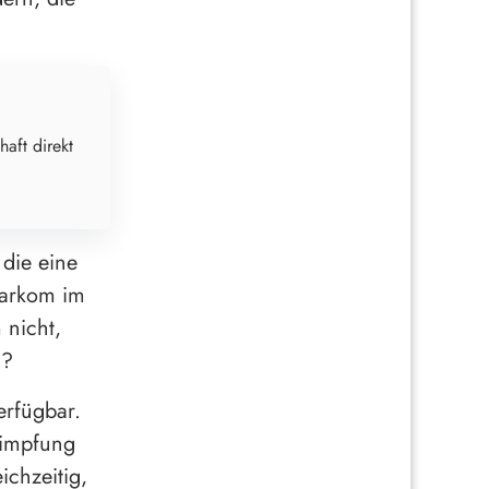
haft direkt
die eine
Sarkom im
 nicht,
n?
erfügbar.
timpfung
ichzeitig,