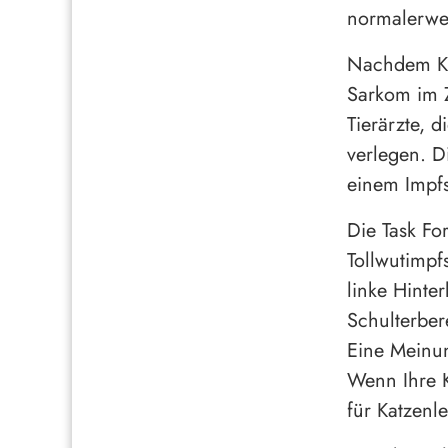
normalerwei
Nachdem Kat
Sarkom im 
Tierärzte, d
verlegen. D
einem Impf
Die Task Fo
Tollwutimpf
linke Hinte
Schulterber
Eine Meinung
Wenn Ihre K
für Katzenl