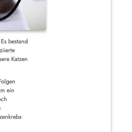
. Es bestand
iierte
sere Katzen
Folgen
um ein
och
e
zenkrebs