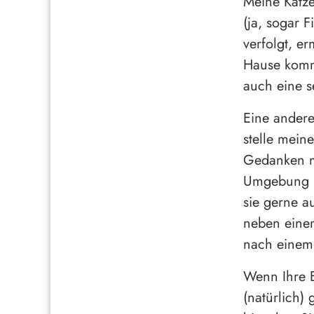
Meine Katz
(ja, sogar 
verfolgt, e
Hause komme
auch eine s
Eine andere
stelle mein
Gedanken me
Umgebung un
sie gerne a
neben einem
nach einem
Wenn Ihre B
(natürlich)