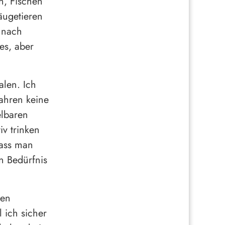
, Fischen
äugetieren
 nach
es, aber
alen. Ich
ahren keine
elbaren
iv trinken
dass man
in Bedürfnis
nen
 ich sicher