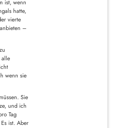
m ist, wenn
gals hatte,
er vierte
t anbieten –
zu
alle
icht
ch wenn sie
 müssen. Sie
ze, und ich
pro Tag
 Es ist. Aber