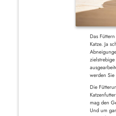
Das Füttern
Katze. Ja s
Abneigungen
zielstrebig
ausgearbeit
werden Sie
Die Fütteru
Katzenfutte
mag den Ges
Und um ganz