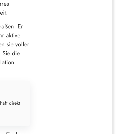
hres
it.
raßen. Er
r aktive
n sie voller
 Sie die
lation
haft direkt