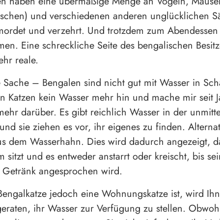
en haben eine übermäßige Menge an Vögeln, Mäusen
Fischen) und verschiedenen anderen unglücklichen S
rmordet und verzehrt. Und trotzdem zum Abendessen
n. Eine schreckliche Seite des bengalischen Besitz
ehr reale.
 Sache – Bengalen sind nicht gut mit Wasser in Sch
en Katzen kein Wasser mehr hin und mache mir seit J
hr darüber. Es gibt reichlich Wasser in der unmitt
d sie ziehen es vor, ihr eigenes zu finden. Alternat
us dem Wasserhahn. Dies wird dadurch angezeigt, 
 sitzt und es entweder anstarrt oder kreischt, bis se
 Getränk angesprochen wird.
engalkatze jedoch eine Wohnungskatze ist, wird Ih
 geraten, ihr Wasser zur Verfügung zu stellen. Obwohl