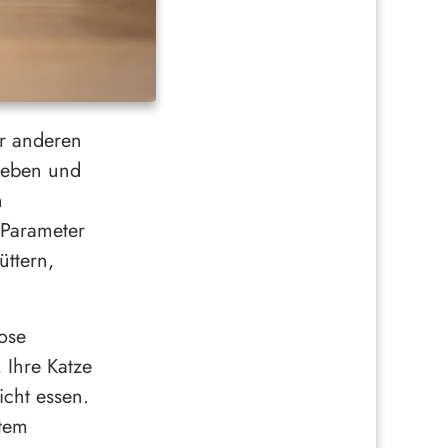
er anderen
lieben und
h
 Parameter
üttern,
Dose
 Ihre Katze
icht essen.
btem