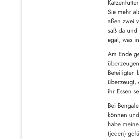
Katzenfutte
Sie mehr al
aßen zwei v
saß da ​​und
egal, was i
Am Ende ge
überzeugen,
Beteiligten
überzeugt, 
ihr Essen s
Bei Bengale
können und 
habe meine 
(jeden) gefü