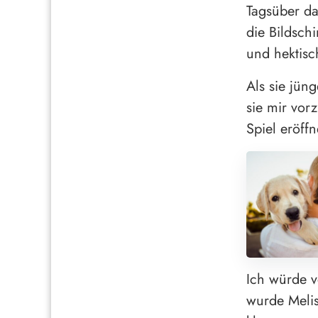
Tagsüber da
die Bildsch
und hektisch
Als sie jün
sie mir vor
Spiel eröffn
Ich würde v
wurde Melis