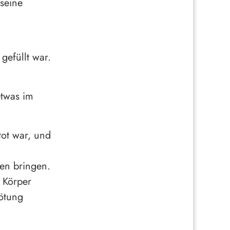
 seine
gefüllt war.
etwas im
tot war, und
ßen bringen.
 Körper
Tötung