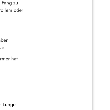
n Fang zu
vollem oder
haben
ze.
ürmer hat
er Lunge