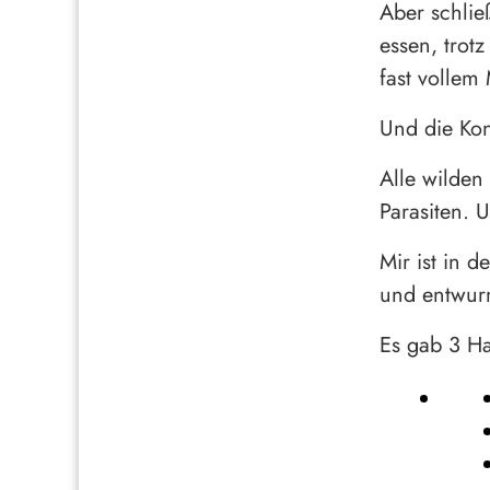
Aber schlie
essen, trot
fast vollem
Und die Ko
Alle wilden 
Parasiten. U
Mir ist in 
und entwur
Es gab 3 H