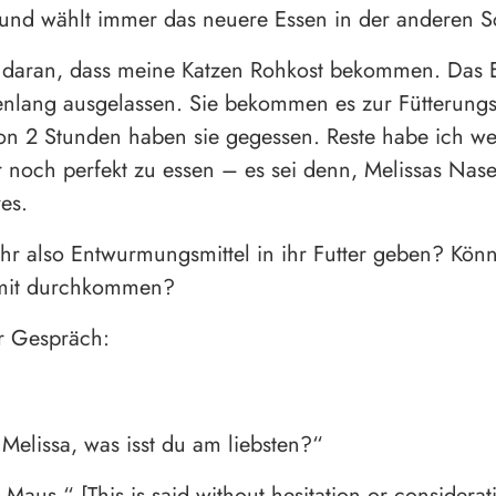
 und wählt immer das neuere Essen in der anderen S
 daran, dass meine Katzen Rohkost bekommen. Das 
enlang ausgelassen. Sie bekommen es zur Fütterungs
on 2 Stunden haben sie gegessen. Reste habe ich w
r noch perfekt zu essen – es sei denn, Melissas Nase
es.
ihr also Entwurmungsmittel in ihr Futter geben? Könn
amit durchkommen?
r Gespräch:
Melissa, was isst du am liebsten?“
„Maus.“ [This is said without hesitation or considera