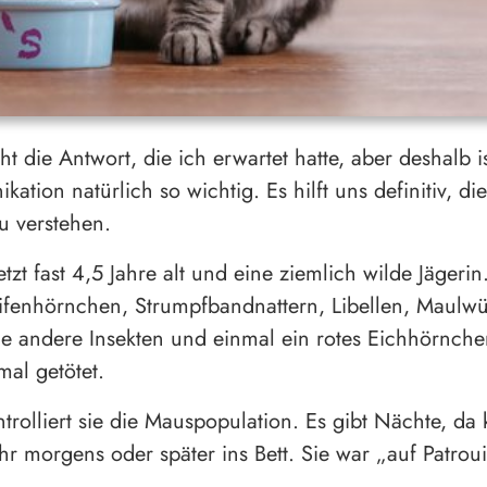
t die Antwort, die ich erwartet hatte, aber deshalb i
ation natürlich so wichtig. Es hilft uns definitiv, di
zu verstehen.
jetzt fast 4,5 Jahre alt und eine ziemlich wilde Jägerin
ifenhörnchen, Strumpfbandnattern, Libellen, Maulwü
e andere Insekten und einmal ein rotes Eichhörnch
al getötet.
trolliert sie die Mauspopulation. Es gibt Nächte, da
hr morgens oder später ins Bett. Sie war „auf Patrouil