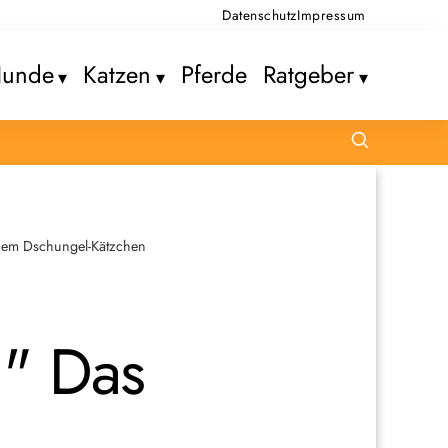
Datenschutz
Impressum
unde
Katzen
Pferde
Ratgeber
einem Dschungel-Kätzchen
." Das
m