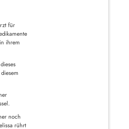
zt für
Medikamente
in ihrem
 dieses
t diesem
ner
ssel.
mmer noch
lissa rührt