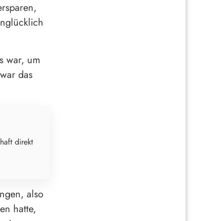
ersparen,
nglücklich
as war, um
 war das
haft direkt
ngen, also
en hatte,