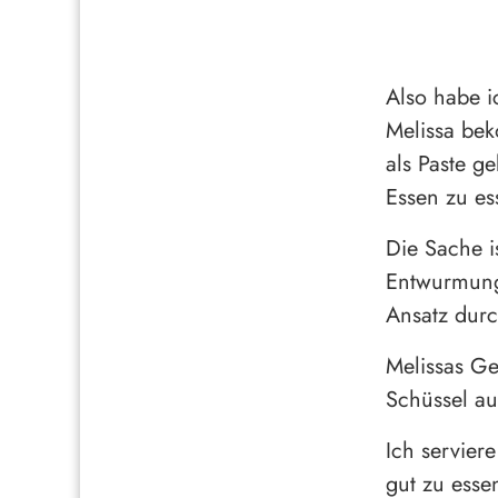
Also habe i
Melissa bek
als Paste g
Essen zu es
Die Sache i
Entwurmungs
Ansatz du
Melissas Ger
Schüssel au
Ich servier
gut zu esse