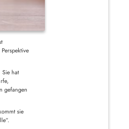
st
e Perspektive
. Sie hat
rfe,
en gefangen
 kommt sie
le“.