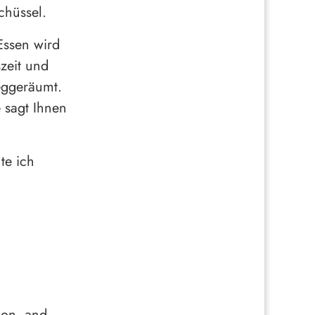
chüssel.
Essen wird
zeit und
eggeräumt.
 sagt Ihnen
te ich
tion, and