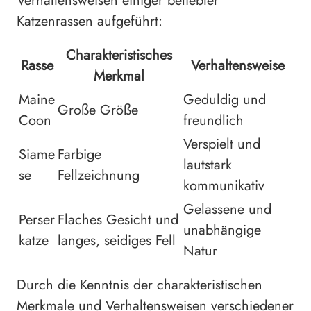
Verhaltensweisen einiger beliebter
Katzenrassen aufgeführt:
Charakteristisches
Rasse
Verhaltensweise
Merkmal
Maine
Geduldig und
Große Größe
Coon
freundlich
Verspielt und
Siame
Farbige
lautstark
se
Fellzeichnung
kommunikativ
Gelassene und
Perser
Flaches Gesicht und
unabhängige
katze
langes, seidiges Fell
Natur
Durch die Kenntnis der charakteristischen
Merkmale und Verhaltensweisen verschiedener