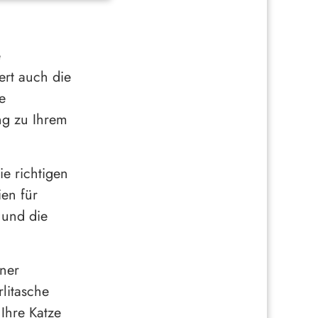
e
ert auch die
e
ng zu Ihrem
ie richtigen
en für
 und die
iner
rlitasche
 Ihre Katze