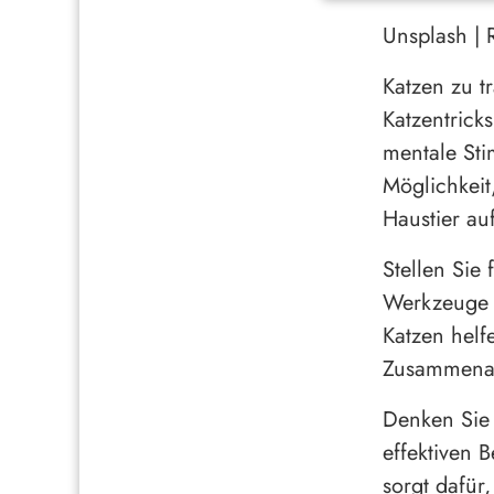
Unsplash |
Katzen zu t
Katzentrick
mentale Stim
Möglichkeit
Haustier au
Stellen Sie 
Werkzeuge z
Katzen helf
Zusammenar
Denken Sie 
effektiven 
sorgt dafür