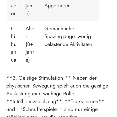
ad
Jahr
Apportieren
or
e)
C
Älte
Gemächliche
hi
r
Spaziergänge, wenig
hu
(8+
belastende Aktivitäten
ah
Jahr
ua
e)
**3. Geistige Stimulation:** Neben der
physischen Bewegung spielt auch die geistige
Auslastung eine wichtige Rolle.
**Intelligenzspielzeug**, **Tricks lernen**
und **Schnüffelspiele** sind nur einige