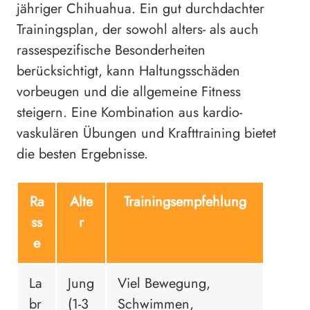
jähriger Chihuahua. Ein gut durchdachter
Trainingsplan, der sowohl alters- als auch
rassespezifische Besonderheiten
berücksichtigt, kann Haltungsschäden
vorbeugen und die allgemeine Fitness
steigern. Eine Kombination aus kardio-
vaskulären Übungen und Krafttraining bietet
die besten Ergebnisse.
Ra
Alte
Trainingsempfehlung
ss
r
e
La
Jung
Viel Bewegung,
br
(1-3
Schwimmen,