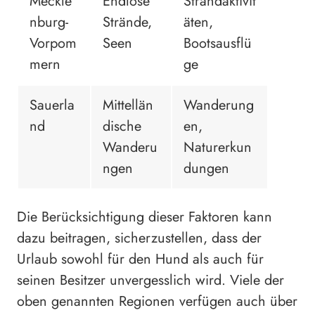
Meckle
Endlose
Strandaktivit
nburg-
Strände,
äten,
Vorpom
Seen
Bootsausflü
mern
ge
Sauerla
Mittellän
Wanderung
nd
dische
en,
Wanderu
Naturerkun
ngen
dungen
Die Berücksichtigung dieser Faktoren kann
dazu beitragen, sicherzustellen, dass der
Urlaub sowohl für den Hund als auch für
seinen Besitzer unvergesslich wird. Viele der
oben genannten Regionen verfügen auch über