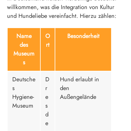
willkommen, was die Integration von Kultur
und Hundeliebe vereinfacht. Hierzu zählen:
Name
O
Besonderheit
des
rt
Museum
s
Deutsche
D
Hund erlaubt in
s
r
den
Hygiene-
e
Außengelände
Museum
s
d
e