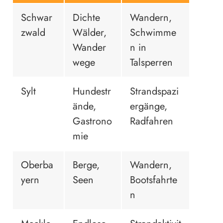
Schwar
Dichte
Wandern,
zwald
Wälder,
Schwimme
Wander
n in
wege
Talsperren
Sylt
Hundestr
Strandspazi
ände,
ergänge,
Gastrono
Radfahren
mie
Oberba
Berge,
Wandern,
yern
Seen
Bootsfahrte
n