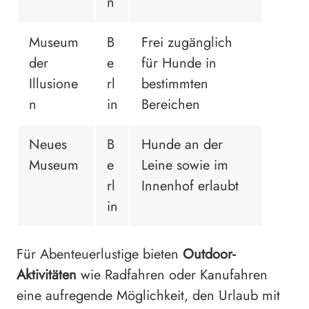
n
Museum
B
Frei zugänglich
der
e
für Hunde in
Illusione
rl
bestimmten
n
in
Bereichen
Neues
B
Hunde an der
Museum
e
Leine sowie im
rl
Innenhof erlaubt
in
Für Abenteuerlustige bieten
Outdoor-
Aktivitäten
wie Radfahren oder Kanufahren
eine aufregende Möglichkeit, den Urlaub mit