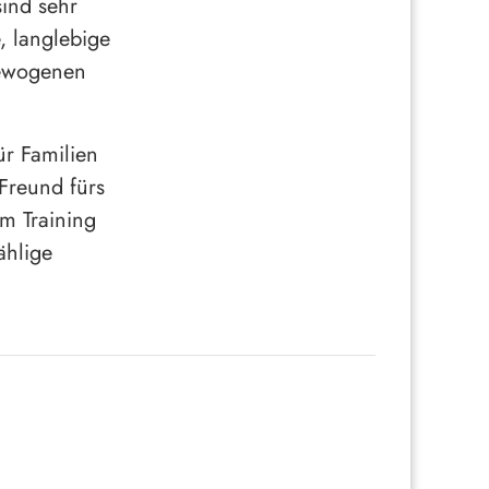
ind sehr
, langlebige
gewogenen
ür Familien
 Freund fürs
m Training
ählige