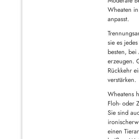
Moderate B
Wheaten in 
anpasst.
Trennungsan
sie es jedes
besten, bei
erzeugen. G
Rückkehr e
verstärken.
Wheatens ha
Floh- oder 
Sie sind au
ironischerw
einen Tiera