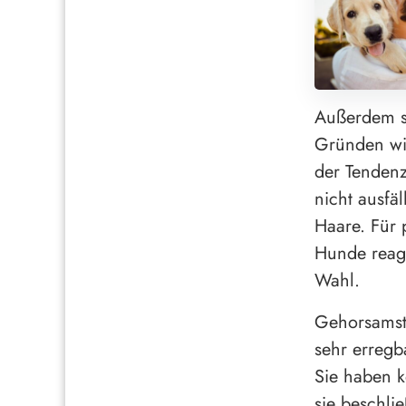
Außerdem so
Gründen wic
der Tendenz
nicht ausfäl
Haare. Für 
Hunde reagi
Wahl.
Gehorsamstr
sehr erregb
Sie haben k
sie beschli