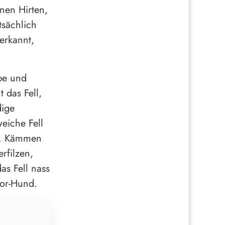
nen Hirten,
tsächlich
erkannt,
be und
 das Fell,
dige
eiche Fell
n. Kämmen
erfilzen,
as Fell nass
oor-Hund.