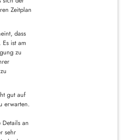
 sich der
ren Zeitplan
eint, dass
. Es ist am
egung zu
hrer
 zu
ht gut auf
u erwarten.
 Details an
r sehr