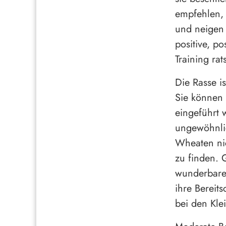
empfehlen, 
und neigen 
positive, p
Training rat
Die Rasse i
Sie können 
eingeführt 
ungewöhnli
Wheaten nic
zu finden. 
wunderbaren
ihre Bereit
bei den Kle