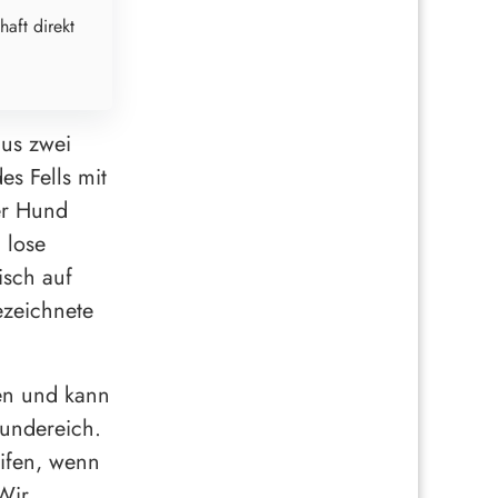
haft direkt
aus zwei
es Fells mit
er Hund
n lose
isch auf
ezeichnete
gen und kann
Hundereich.
ifen, wenn
Wir