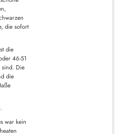
en,
schwarzen
, die sofort
st die
oder 46-51
sind. Die
d die
Maße
.
es war kein
Wheaten