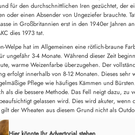
nd für den durchschnittlichen Iren gezüchtet, der ei
en oder einen Absender von Ungeziefer brauchte. Ta
asse in Großbritannien erst in den 1940er Jahren an
KC dies 1973 tat.
-Welpe hat im Allgemeinen eine rötlich-braune Far
 für ungefähr 3-4 Monate. Während dieser Zeit beginnt
raute, warme Weizenfarbe überzugehen. Der vollstän
g erfolgt innerhalb von 8-12 Monaten. Dieses sehr w
regelmäßige Pflege wie häufiges Kämmen und Bürste
ich als die bessere Methode. Das Fell neigt dazu, zu v
eaufsichtigt gelassen wird. Dies wird akuter, wenn d
 gilt der Wheaten aus diesem Grund nicht als Outd
Hier könnte Ihr Advertorial stehen