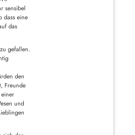
r sensibel
o dass eine
auf das
zu gefallen.
htig
ürden den
t, Freunde
 einer
Wesen und
Lieblingen