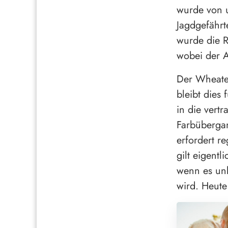
wurde von u
Jagdgefährt
wurde die R
wobei der A
Der Wheaten
bleibt dies
in die vert
Farbübergan
erfordert 
gilt eigentl
wenn es unb
wird. Heute