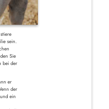
stiere
ie sein.
schen
nden Sie
n bei der
ann er
 Wenn der
 und ein