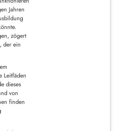
nktionieren
gen Jahren
Ausbildung
könnte.
en, zögert
 der ein
nem
e Leitfäden
e dieses
und von
inen finden
g