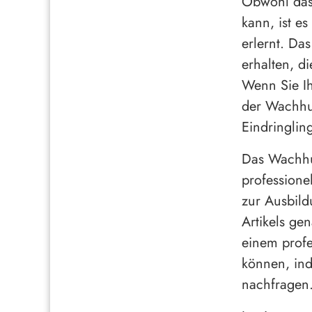
Obwohl das 
kann, ist e
erlernt. Da
erhalten, d
Wenn Sie Ih
der Wachhun
Eindringling
Das Wachhu
professionel
zur Ausbild
Artikels ge
einem profe
können, ind
nachfragen