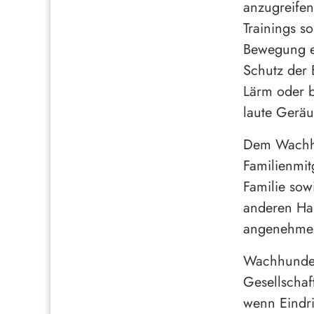
anzugreifen
Trainings s
Bewegung e
Schutz der 
Lärm oder b
laute Geräu
Dem Wachhu
Familienmit
Familie sow
anderen Hau
angenehmen
Wachhunde s
Gesellschaf
wenn Eindri