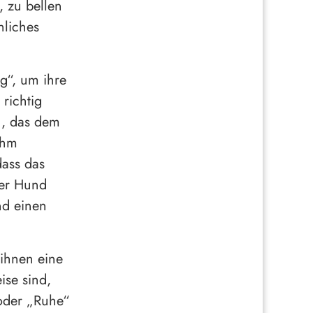
, zu bellen
nliches
g“, um ihre
richtig
h, das dem
ihm
dass das
er Hund
nd einen
 ihnen eine
ise sind,
oder „Ruhe“