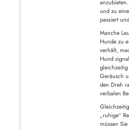
anzubieten.
und zu ein
passiert un
Manche Leut
Hunde zu ei
verhält, ma
Hund signal
gleichzeiti
Geräusch u
den Dreh ra
verbalen Be
Gleichzeiti
„ruhige“ Re
müssen Sie 