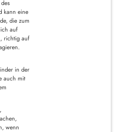
 des
nd kann eine
de, die zum
lich auf
 richtig auf
agieren.
inder in der
e auch mit
nem
,
machen,
en, wenn