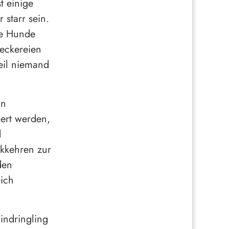
t einige
starr sein.
se Hunde
Leckereien
eil niemand
in
iert werden,
d
ckkehren zur
den
eich
indringling