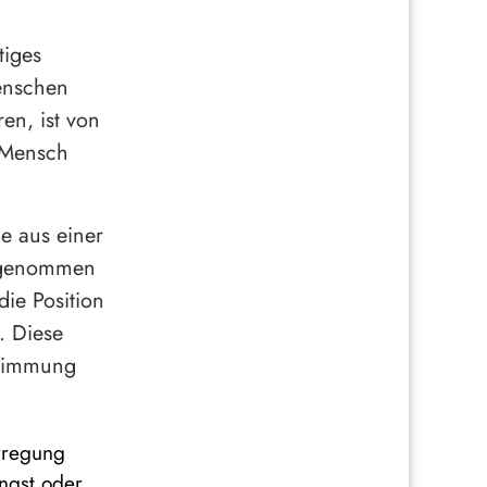
tiges
enschen
ren, ist von
 Mensch
e aus einer
ahrgenommen
ie Position
. Diese
stimmung
Erregung
ngst oder