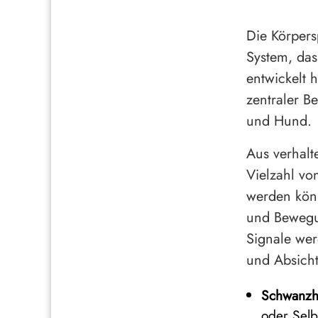
Die Körpers
System, das
entwickelt h
zentraler B
und Hund.
Aus verhalt
Vielzahl vo
werden könn
und Bewegu
Signale we
und Absicht
Schwanzh
oder Selb