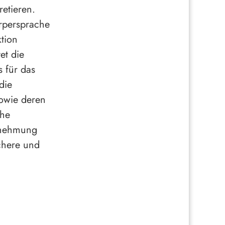
retieren.
örpersprache
tion
et die
 für das
die
owie deren
ahe
rnehmung
chere und