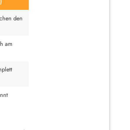
)
schen den
ch am
plett
nnt