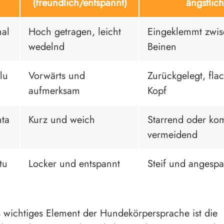
(freundlich/entspannt)
ängstlich
al
Hoch getragen, leicht
Eingeklemmt zwi
wedelnd
Beinen
lu
Vorwärts und
Zurückgelegt, fla
aufmerksam
Kopf
ta
Kurz und weich
Starrend oder kom
vermeidend
tu
Locker und entspannt
Steif und angespa
s wichtiges Element der Hundekörpersprache ist die