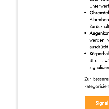
Unterwerf
Ohrenstel
Alarmbere
Zurückhal
Augenkont
werden, w
ausdrückt
Körperhal
Stress, w
signalisier
Zur bessere
kategorisier
Signal