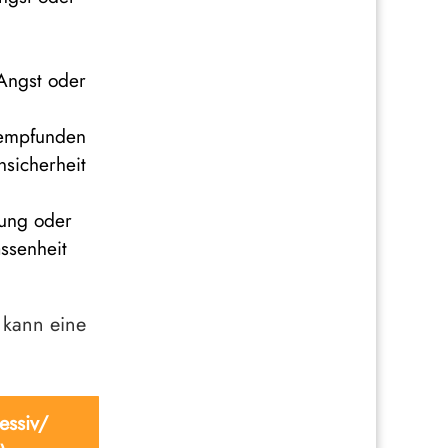
 Angst oder
 empfunden
sicherheit
gung oder
ssenheit
 kann eine
essiv/