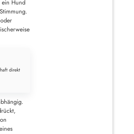
r ein Hund
 Stimmung.
 oder
ischerweise
haft direkt
abhängig.
drückt,
ion
eines