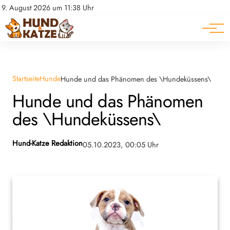
Pferde
Datenschutz
9. August 2026 um 11:38 Uhr
Impressum
Ratgeber
Startseite
Hunde
Hunde und das Phänomen des \Hundeküssens\
Hunde und das Phänomen
des \Hundeküssens\
Hund-Katze Redaktion
05.10.2023, 00:05 Uhr