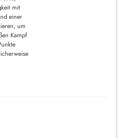
keit mit
und einer
nieren, um
oßen Kampf
Punkte
licherweise