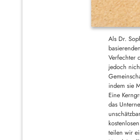
Als Dr. Sop
basierenden
Verfechter 
jedoch nich
Gemeinschaf
indem sie M
Eine Kerngr
das Unterne
unschätzbar
kostenlosen
teilen wir 