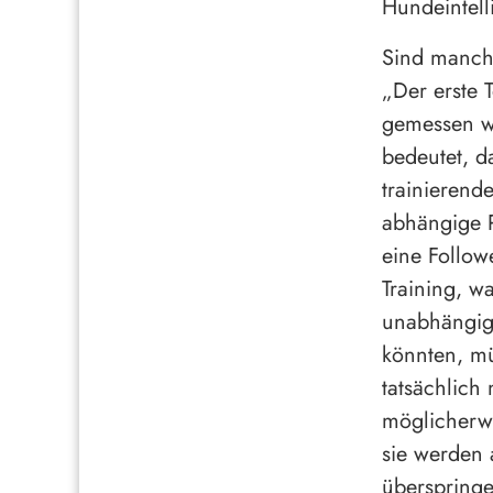
Hundeintell
Sind manche
„Der erste T
gemessen we
bedeutet, da
trainierend
abhängige P
eine Follow
Training, w
unabhängige
könnten, mü
tatsächlich
möglicherwe
sie werden 
überspring