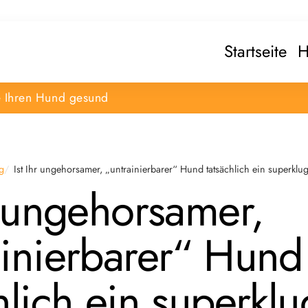
Startseite
H
e Ihren Hund gesund
g
Ist Ihr ungehorsamer, „untrainierbarer“ Hund tatsächlich ein superkl
r ungehorsamer,
ainierbarer“ Hund
hlich ein superkl