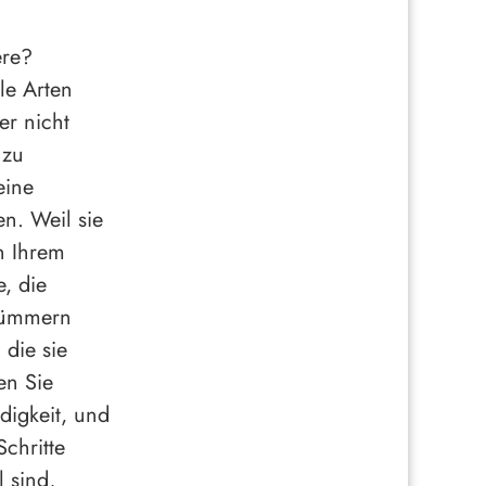
ere?
ele Arten
er nicht
 zu
eine
en. Weil sie
in Ihrem
, die
 kümmern
 die sie
en Sie
digkeit, und
chritte
 sind,