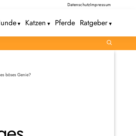
Datenschutz
Impressum
unde
Katzen
Pferde
Ratgeber
uges böses Genie?
uges