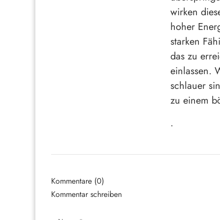
wirken dies
hoher Energ
starken Fäh
das zu erre
einlassen. 
schlauer si
zu einem b
.
Kommentare (0)
Kommentar schreiben