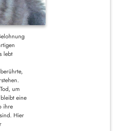
 Belohnung
rtigen
 lebt
berührte,
rstehen.
 Tod, um
bleibt eine
 ihre
sind. Hier
r