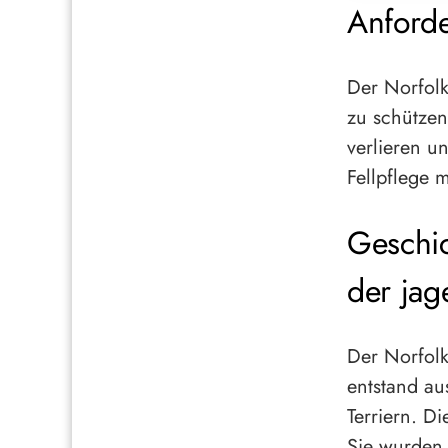
Anforde
Der Norfolk
zu schützen
verlieren u
Fellpflege 
Geschic
der jag
Der Norfolk
entstand au
Terriern. D
Sie wurden