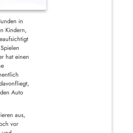
Hunden in
en Kindern,
aufsichtigt
Spielen
er hat einen
ne
entlich
davonfliegt,
nden Auto
ieren aus,
doch vor
n und