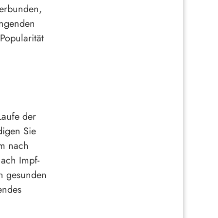
verbunden,
hängenden
opularität
Laufe der
digen Sie
im nach
ach Impf-
en gesunden
endes