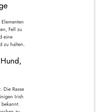
ege
n Elementen
en, Fell zu
d eine
d zu halten.
e Hund,
. Die Rasse
nigen Irish
 bekannt.
nschen zu