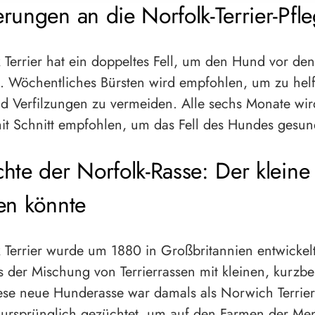
rungen an die Norfolk-Terrier-Pfl
 Terrier hat ein doppeltes Fell, um den Hund vor de
. Wöchentliches Bürsten wird empfohlen, um zu helf
nd Verfilzungen zu vermeiden. Alle sechs Monate wir
mit Schnitt empfohlen, um das Fell des Hundes gesun
hte der Norfolk-Rasse: Der klein
en könnte
 Terrier wurde um 1880 in Großbritannien entwickelt
s der Mischung von Terrierrassen mit kleinen, kurzbei
iese neue Hunderasse war damals als Norwich Terrier
 ursprünglich gezüchtet, um auf den Farmen der Me