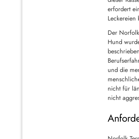
erfordert e
Leckereien 
Der Norfolk 
Hund wurde
beschrieben
Berufserfah
und die men
menschliche
nicht für lä
nicht aggres
Anford
Norfolk Ter