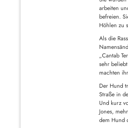
arbeiten un
befreien. S
Höhlen zu 
Als die Ras
Namensände
„Cantab Ter
sehr belieb
machten ihn
Der Hund tr
Straße in d
Und kurz vo
Jones, mehr
dem Hund de