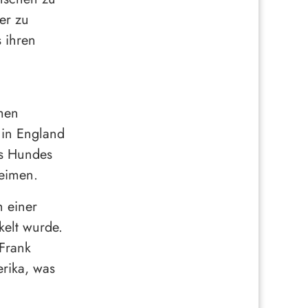
er zu
 ihren
men
 in England
es Hundes
heimen.
 einer
kelt wurde.
 Frank
erika, was