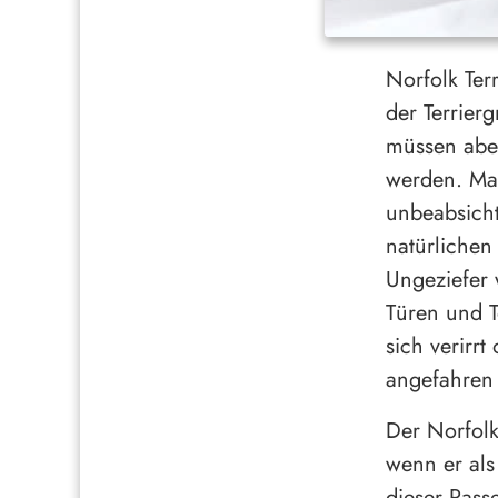
Norfolk Ter
der Terrier
müssen abe
werden. Ma
unbeabsichti
natürlichen 
Ungeziefer 
Türen und T
sich verirr
angefahren 
Der Norfolk
wenn er als
dieser Rass