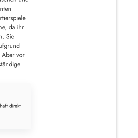
unten
tierspiele
e, da ihr
n. Sie
aufgrund
. Aber vor
ständige
haft direkt