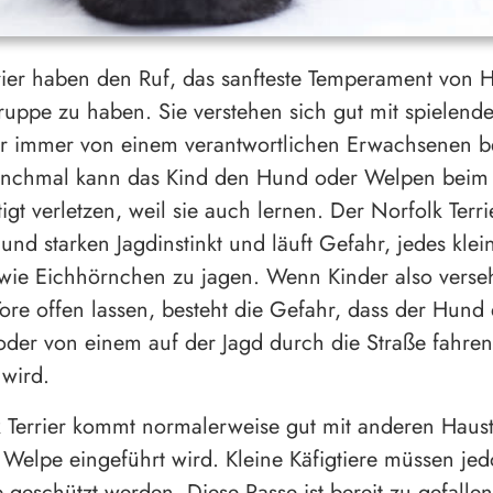
rier haben den Ruf, das sanfteste Temperament von 
gruppe zu haben. Sie verstehen sich gut mit spielend
r immer von einem verantwortlichen Erwachsenen be
nchmal kann das Kind den Hund oder Welpen beim 
gt verletzen, weil sie auch lernen. Der Norfolk Terri
und starken Jagdinstinkt und läuft Gefahr, jedes klei
wie Eichhörnchen zu jagen. Wenn Kinder also verseh
ore offen lassen, besteht die Gefahr, dass der Hund 
t oder von einem auf der Jagd durch die Straße fahre
wird.
 Terrier kommt normalerweise gut mit anderen Haust
 Welpe eingeführt wird. Kleine Käfigtiere müssen je
e geschützt werden. Diese Rasse ist bereit zu gefalle