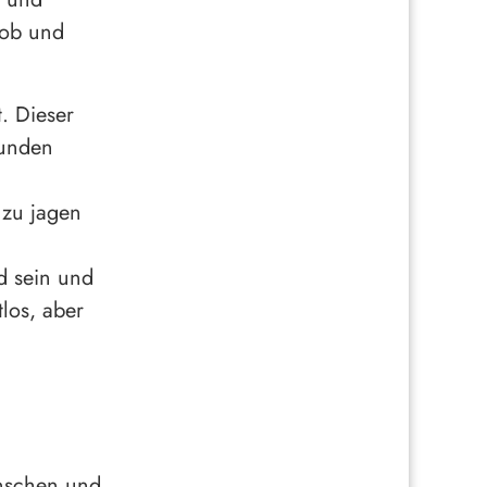
Lob und
t. Dieser
Hunden
 zu jagen
d sein und
tlos, aber
enschen und