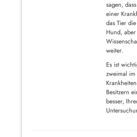
sagen, das
einer Krank
das Tier di
Hund, aber 
Wissenschaf
weiter.
Es ist wich
zweimal im 
Krankheiten
Besitzern e
besser, Ihr
Untersuchun