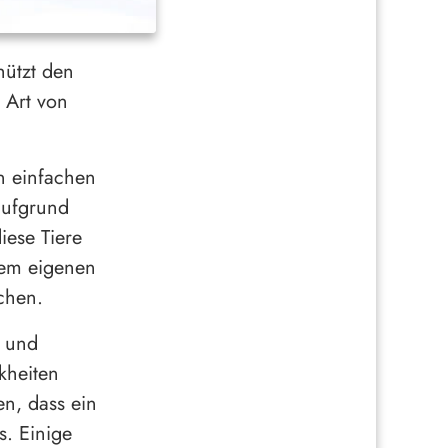
hützt den
 Art von
n einfachen
aufgrund
iese Tiere
 dem eigenen
chen.
u und
kheiten
en, dass ein
s. Einige