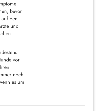
Symptome
chen, bevor
n auf den
Ärzte und
schen
ndestens
Hunde vor
ihren
 immer noch
, wenn es um