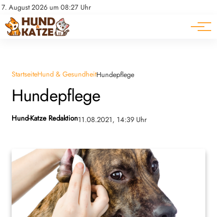
Pferde
Datenschutz
7. August 2026 um 08:27 Uhr
Impressum
Ratgeber
Startseite
Hund & Gesundheit
Hundepflege
Hundepflege
Hund-Katze Redaktion
11.08.2021, 14:39 Uhr