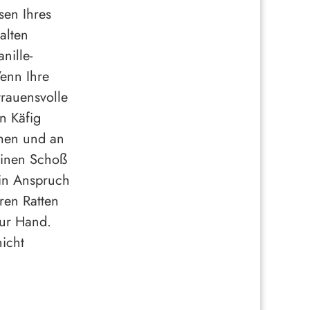
sen Ihres
alten
nille-
enn Ihre
trauensvolle
n Käfig
mmen und an
einen Schoß
 in Anspruch
ren Ratten
zur Hand.
icht