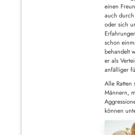
einen Freun
auch durch 
oder sich u
Erfahrungen
schon einma
behandelt w
er als Vert
anfälliger 
Alle Ratten
Männern, ma
Aggressione
können unte