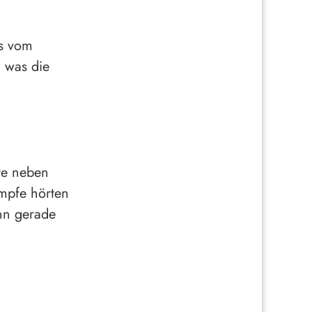
gs vom
, was die
te neben
ämpfe hörten
enn gerade