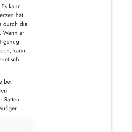
 Es kann
erzen hat
h durch die
n. Wenn er
ht genug
rden, kann
enetisch
e bei
ten
e Ratten
ufiger.