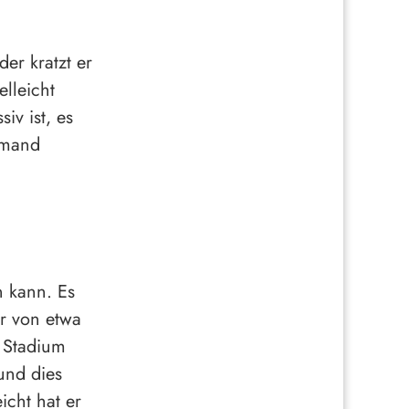
er kratzt er
lleicht
iv ist, es
emand
n kann. Es
r von etwa
 Stadium
und dies
icht hat er