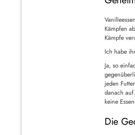
Geheim
Vanilleess
Kämpfen abz
Kämpfe veru
Ich habe ih
Ja, so einfa
gegenüberli
jeden Futte
danach auf.
keine Essen
Die Ge