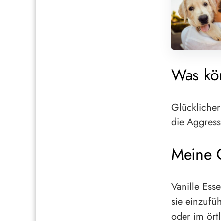
Was kö
Glücklicher
die Aggress
Meine 
Vanille Ess
sie einzufü
oder im ört