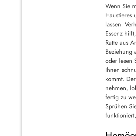
Wenn Sie mi
Haustieres 
lassen. Ver
Essenz hilf
Ratte aus A
Beziehung a
oder lesen 
Ihnen schnu
kommt. Der 
nehmen, lo
fertig zu w
Sprühen Sie
funktionier
Homöop