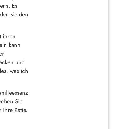
ens. Es
rden sie den
t ihren
sein kann
er
lecken und
les, was ich
anilleessenz
echen Sie
 Ihre Ratte.