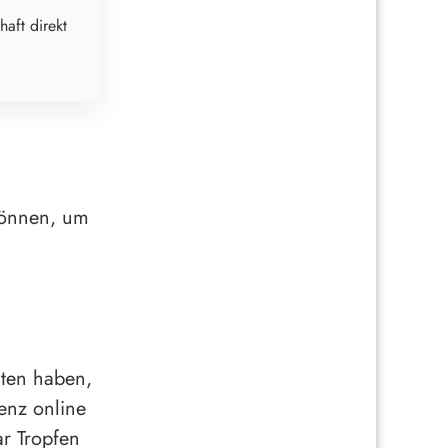
haft direkt
können, um
iten haben,
senz online
ar Tropfen