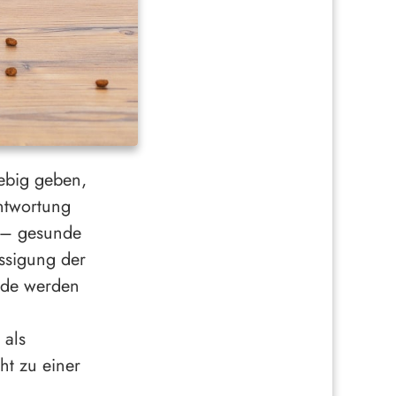
iebig geben,
antwortung
e – gesunde
ssigung der
unde werden
 als
ht zu einer