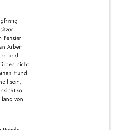
fristig
itzer
 Fenster
an Arbeit
ern und
würden nicht
 einen Hund
ell sein,
nsicht so
 lang von
e Regeln