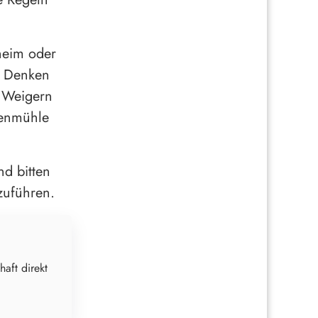
heim oder
. Denken
. Weigern
penmühle
nd bitten
zuführen.
haft direkt