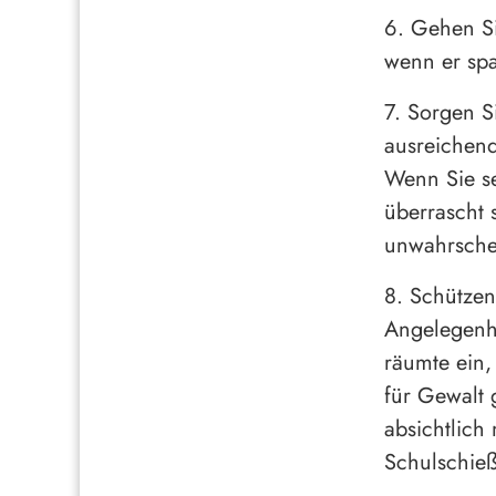
6. Gehen Si
wenn er sp
7. Sorgen S
ausreichend
Wenn Sie se
überrascht 
unwahrschei
8. Schützen
Angelegenhe
räumte ein,
für Gewalt
absichtlich
Schulschieß