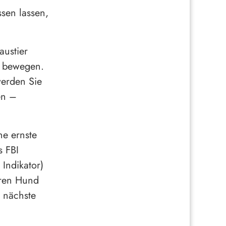
sen lassen,
austier
u bewegen.
werden Sie
en –
ne ernste
s FBI
 Indikator)
hren Hund
s nächste