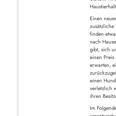
Haustierhal
Einen neuen
zusätzliche
finden etwa
nach Hause 
gibt, sich 
einen Preis
erwarten, e
zurückzugeb
einen Hund 
verletzlich
ihren Besit
Im Folgende
verantwortu