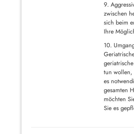
9. Aggressi
zwischen h
sich beim e
Ihre Möglic
10. Umgang 
Geriatrisch
geriatrisch
tun wollen,
es notwend
gesamten H
möchten Si
Sie es gepf