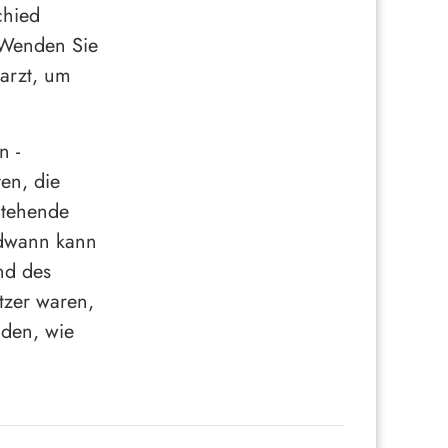
chied
 Wenden Sie
rarzt, um
n -
ten, die
Stehende
ndwann kann
nd des
tzer waren,
den, wie