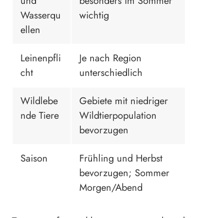
und
besonders im Sommer
Wasserqu
wichtig
ellen
Leinenpfli
Je nach Region
cht
unterschiedlich
Wildlebe
Gebiete mit niedriger
nde Tiere
Wildtierpopulation
bevorzugen
Saison
Frühling und Herbst
bevorzugen; Sommer
Morgen/Abend