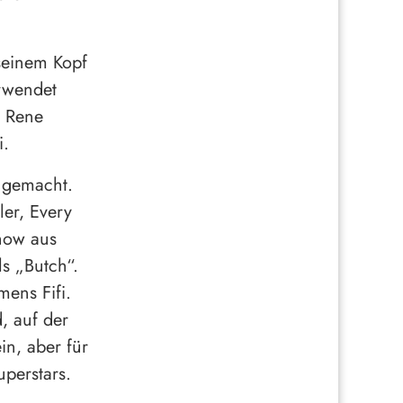
 seinem Kopf
rwendet
s Rene
i.
 gemacht.
ler, Every
Show aus
s „Butch“.
mens Fifi.
, auf der
in, aber für
uperstars.