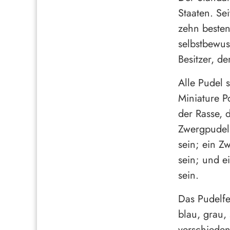
Staaten. Se
zehn besten
selbstbewus
Besitzer, d
Alle Pudel 
Miniature P
der Rasse, 
Zwergpudel 
sein; ein Z
sein; und e
sein.
Das Pudelfe
blau, grau,
verschieden