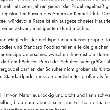
it mehr als zehn Jahren gehört der Pudel regelmäßig
 registrierten Rassen des American Kennel Club. Die
ste, würdevolle Rasse ist ein ausgezeichnetes Haustie
er einen aktiven, intelligenten Hund möchte.
sind Mitglieder der nichtsportlichen Rassengruppe. T
oodles und Standard Poodles teilen alle die gleichen
der einzige Unterschied zwischen ihnen ist die Höhe.
darf am höchsten Punkt der Schulter nicht größer al
wergpudel darf an der Schulter nicht größer als fünfz
in Standardpudel muss an der Schulter größer als fü
ll ist von Natur aus lockig und dicht und kann schw
 silber, braun und apricot sein. Das Fell hat normale
e Farbtöne einer einzigen Farbe.