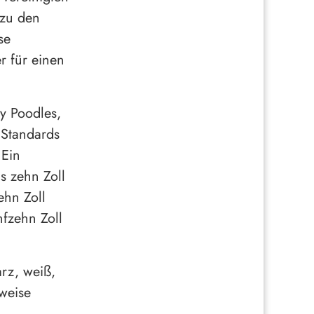
 zu den
se
r für einen
oy Poodles,
 Standards
 Ein
s zehn Zoll
ehn Zoll
nfzehn Zoll
arz, weiß,
rweise