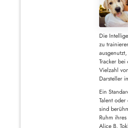
Die Intelli
zu trainier
ausgenutzt,
Tracker bei
Vielzahl von
Darsteller 
Ein Standar
Talent oder
sind berüh
Ruhm ihres 
Alice B. Tok