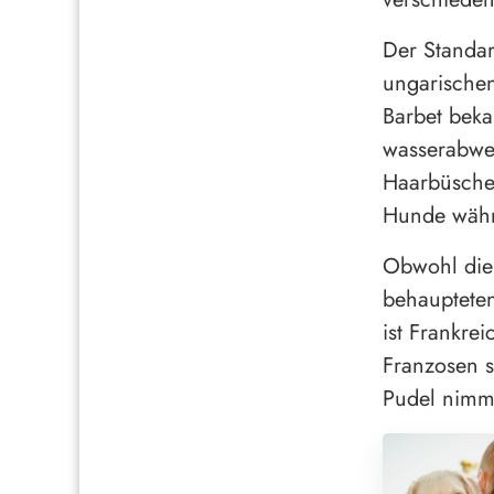
Der Standar
ungarische
Barbet bekan
wasserabwei
Haarbüsche
Hunde währe
Obwohl die
behaupteten
ist Frankre
Franzosen s
Pudel nimmt