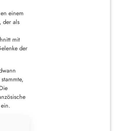
hen einem
 der als
nitt mit
Gelenke der
ndwann
 stammte,
Die
anzösische
 ein.