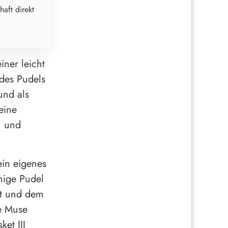
haft direkt
ner leicht
 des Pudels
und als
eine
n und
ein eigenes
nige Pudel
nt und dem
re Muse
ket III